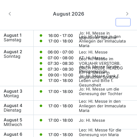
August 2026
Heute
Jo: Hl. Messe in
August 1
16:00 - 17:00
Leo: Hl. Messe in den
spanischer Sprache
Samstag
17:00 - 18:00
Anliegen der Immaculata
Maria
August 2
06:00 - 07:00
Leo: Hl. Messe
Sonntag
07:00 - 08:00
AT: Hl. Messe
Leo: Hl. Messe im
07:30 - 08:30
VORJAHR VERSTORB.
Jo: Hl. Messe für die
ERICH HELGE HERZOG
07:30 - 08:30
Pfarrgemeinde
AT: Hl. Messe in
09:00 - 10:00
Jo: Hl. Messe Dank f.
ungarischer Sprache
17:00 - 18:00
Leben und Bitte f.
Gesundheit
Jo: Hl. Messe um die
August 3
17:00 - 18:00
Genesung der Tochter
Montag
Leo: Hl. Messe in den
August 4
17:00 - 18:00
Anliegen der Immaculata
Dienstag
Maria
August 5
17:00 - 18:00
Jo: Hl. Messe
Mittwoch
Leo: Hl. Messe für die
August 6
17:00 - 18:00
Genesung von Maria