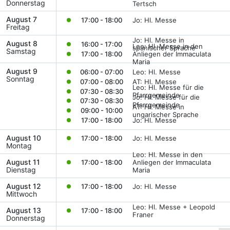
Donnerstag
Tertsch
August 7
17:00 - 18:00
Jo: Hl. Messe
Freitag
Jo: Hl. Messe in
August 8
16:00 - 17:00
Leo: Hl. Messe in den
spanischer Sprache
Samstag
17:00 - 18:00
Anliegen der Immaculata
Maria
August 9
06:00 - 07:00
Leo: Hl. Messe
Sonntag
07:00 - 08:00
AT: Hl. Messe
Leo: Hl. Messe für die
07:30 - 08:30
Pfarrgemeinde
Jo: Hl. Messe für die
07:30 - 08:30
Pfarrgemeinde
AT: Hl. Messe in
09:00 - 10:00
ungarischer Sprache
17:00 - 18:00
Jo: Hl. Messe
August 10
17:00 - 18:00
Jo: Hl. Messe
Montag
Leo: Hl. Messe in den
August 11
17:00 - 18:00
Anliegen der Immaculata
Dienstag
Maria
August 12
17:00 - 18:00
Jo: Hl. Messe
Mittwoch
Leo: Hl. Messe + Leopold
August 13
17:00 - 18:00
Franer
Donnerstag