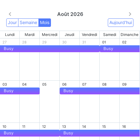
Août 2026
Jour
Semaine
Mois
Aujourd'hui
Lundi
Mardi
Mercredi
Jeudi
Vendredi
Samedi
Dimanche
27
28
29
30
31
01
02
Busy
Busy
03
04
05
06
07
08
09
Busy
Busy
10
11
12
13
14
15
16
Busy
Busy