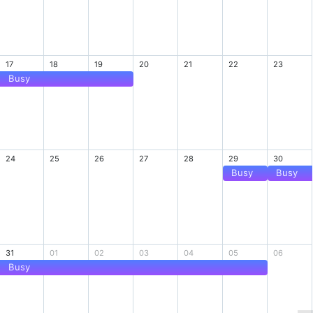
17
18
19
20
21
22
23
Busy
24
25
26
27
28
29
30
Busy
Busy
31
01
02
03
04
05
06
Busy