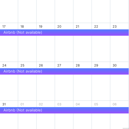
17
18
19
20
21
22
23
Airbnb (Not available)
24
25
26
27
28
29
30
Airbnb (Not available)
31
01
02
03
04
05
06
Airbnb (Not available)