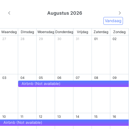
Augustus 2026
Vandaag
Maandag
Dinsdag
Woensdag
Donderdag
Vrijdag
Zaterdag
Zondag
27
28
29
30
31
01
02
03
04
05
06
07
08
09
Airbnb (Not available)
10
11
12
13
14
15
16
Airbnb (Not available)